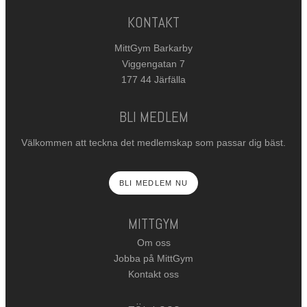
KONTAKT
MittGym Barkarby
Viggengatan 7
177 44 Järfälla
BLI MEDLEM
Välkommen att teckna det medlemskap som passar dig bäst.
BLI MEDLEM NU
MITTGYM
Om oss
Jobba på MittGym
Kontakt oss