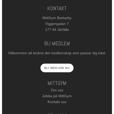
KONTAKT
MittGym Barkarby
Viggengatan 7
177 44 Järfälla
BLI MEDLEM
Välkommen att teckna det medlemskap som passar dig bäst.
BLI MEDLEM NU
MITTGYM
Om oss
Jobba på MittGym
Kontakt oss