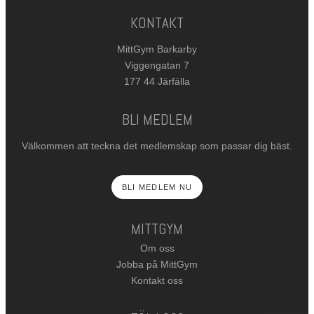
KONTAKT
MittGym Barkarby
Viggengatan 7
177 44 Järfälla
BLI MEDLEM
Välkommen att teckna det medlemskap som passar dig bäst.
BLI MEDLEM NU
MITTGYM
Om oss
Jobba på MittGym
Kontakt oss