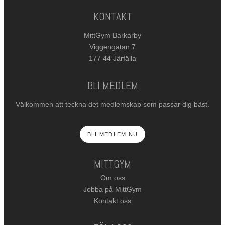
KONTAKT
MittGym Barkarby
Viggengatan 7
177 44 Järfälla
BLI MEDLEM
Välkommen att teckna det medlemskap som passar dig bäst.
BLI MEDLEM NU
MITTGYM
Om oss
Jobba på MittGym
Kontakt oss