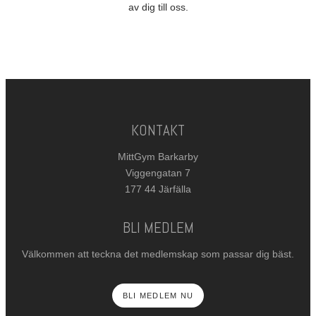
av dig till oss.
KONTAKT
MittGym Barkarby
Viggengatan 7
177 44 Järfälla
BLI MEDLEM
Välkommen att teckna det medlemskap som passar dig bäst.
BLI MEDLEM NU