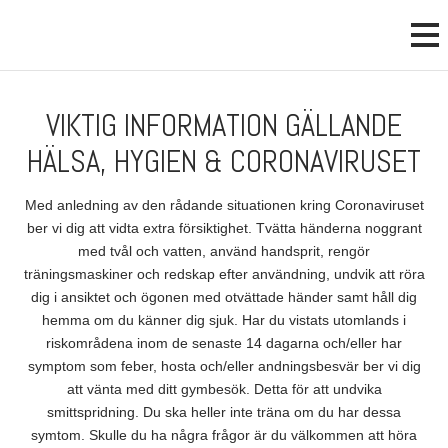
VIKTIG INFORMATION GÄLLANDE
HÄLSA, HYGIEN & CORONAVIRUSET
Med anledning av den rådande situationen kring Coronaviruset
ber vi dig att vidta extra försiktighet. Tvätta händerna noggrant
med tvål och vatten, använd handsprit, rengör
träningsmaskiner och redskap efter användning, undvik att röra
dig i ansiktet och ögonen med otvättade händer samt håll dig
hemma om du känner dig sjuk. Har du vistats utomlands i
riskområdena inom de senaste 14 dagarna och/eller har
symptom som feber, hosta och/eller andningsbesvär ber vi dig
att vänta med ditt gymbesök. Detta för att undvika
smittspridning. Du ska heller inte träna om du har dessa
symtom. Skulle du ha några frågor är du välkommen att höra