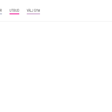
ER
UTBUD
VÄLJ GYM