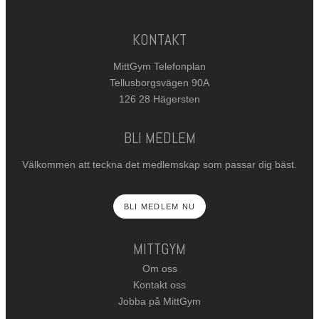
KONTAKT
MittGym Telefonplan
Tellusborgsvägen 90A
126 28 Hägersten
BLI MEDLEM
Välkommen att teckna det medlemskap som passar dig bäst.
BLI MEDLEM NU
MITTGYM
Om oss
Kontakt oss
Jobba på MittGym