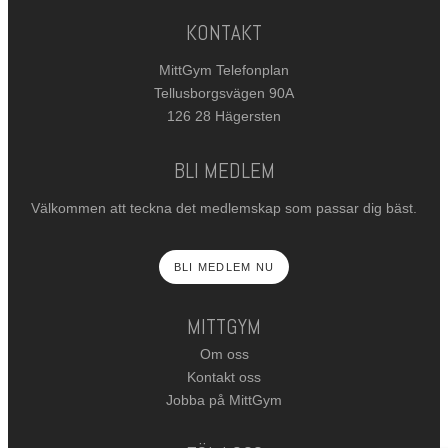
KONTAKT
MittGym Telefonplan
Tellusborgsvägen 90A
126 28 Hägersten
BLI MEDLEM
Välkommen att teckna det medlemskap som passar dig bäst.
BLI MEDLEM NU
MITTGYM
Om oss
Kontakt oss
Jobba på MittGym