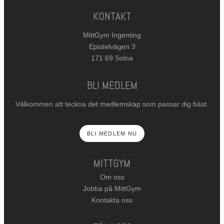
KONTAKT
MittGym Ingenting
Epistelvägen 3
171 69 Solna
BLI MEDLEM
Välkommen att teckna det medlemskap som passar dig bäst.
BLI MEDLEM NU
MITTGYM
Om oss
Jobba på MittGym
Kontakta oss