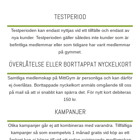
TESTPERIOD
Testperioden kan endast nyttjas vid ett tillfälle och endast av
nya kunder. Testperioden gäller således inte kunder som är
befintliga medlemmar eller som tidigare har varit medlemmar
på gymmet.
ÖVERLÅTELSE ELLER BORTTAPPAT NYCKELKORT
Samtliga medlemskap på MittGym är personliga och kan därför
ej överlåtas. Borttappade nyckelkort anmäls omgående till oss
på mail så att vi snabbt kan spärra det. För nytt kort debiteras
150 kr.
KAMPANJER
Olika kampanjer går ej att kombineras med varandra. Tillfälliga
kampanjer så som exempelvis 1 månad gratis vid köp av ett
årskort kan ej köpas till vid ett redan existerande medlemskap