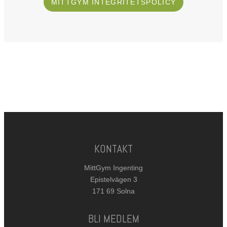
MITTGYM INTEGRITETSPOLICY
KONTAKT
MittGym Ingenting
Epistelvägen 3
171 69 Solna
BLI MEDLEM