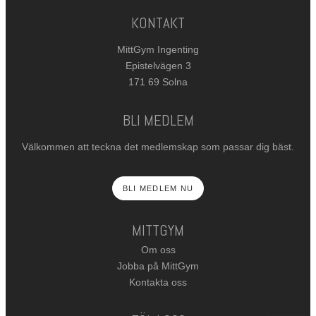
KONTAKT
MittGym Ingenting
Epistelvägen 3
171 69 Solna
BLI MEDLEM
Välkommen att teckna det medlemskap som passar dig bäst.
BLI MEDLEM NU
MITTGYM
Om oss
Jobba på MittGym
Kontakta oss