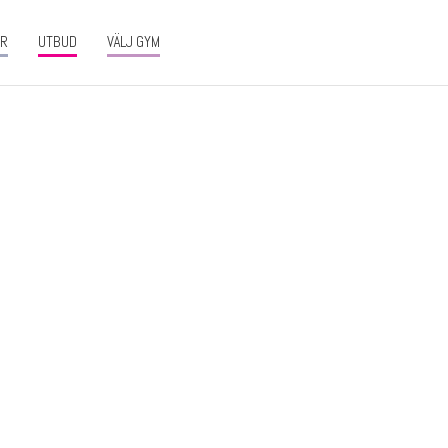
ER
UTBUD
VÄLJ GYM