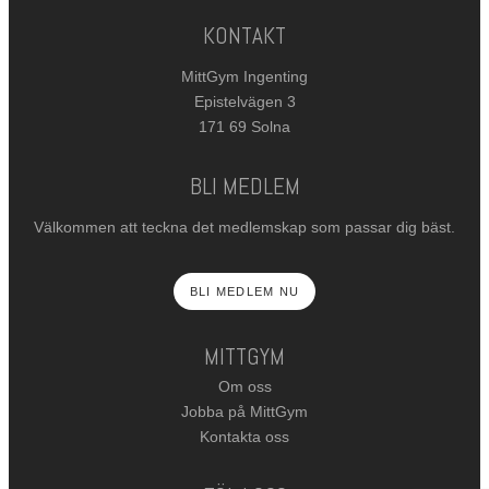
KONTAKT
MittGym Ingenting
Epistelvägen 3
171 69 Solna
BLI MEDLEM
Välkommen att teckna det medlemskap som passar dig bäst.
BLI MEDLEM NU
MITTGYM
Om oss
Jobba på MittGym
Kontakta oss