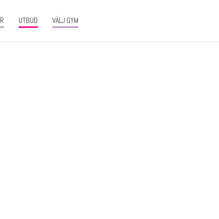
ER
UTBUD
VÄLJ GYM