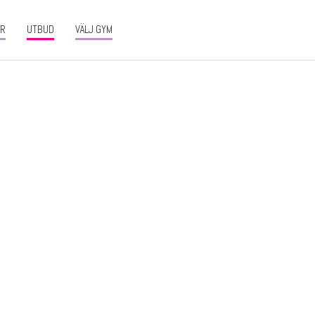
ER
UTBUD
VÄLJ GYM