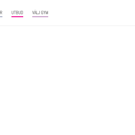
ER
UTBUD
VÄLJ GYM